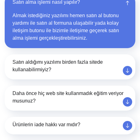
Satın alma işlemi nasıl yapılır?
Almak istediğiniz yazılımı hemen satın al butonu
yardımı ile satın al formuna ulaşabilir yada kolay
iletişim butonu ile bizimle iletişime geçerek satın
alma işlemi gerçekleştirebilirsiniz.
Satın aldığımı yazılımı birden fazla sitede
kullanabilirmiyiz?
Daha önce hiç web site kullanmadık eğitim veriyor
musunuz?
Ürünlerin iade hakkı var mıdır?